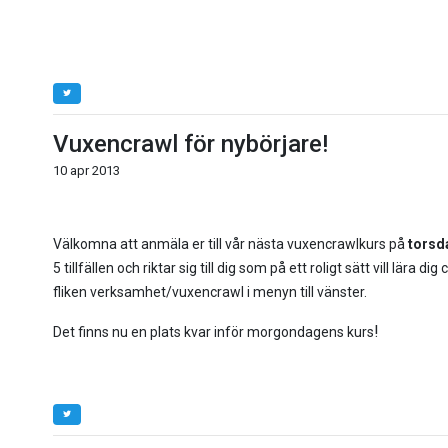
Vuxencrawl för nybörjare!
10 apr 2013
Välkomna att anmäla er till vår nästa vuxencrawlkurs på
torsd
5 tillfällen och riktar sig till dig som på ett roligt sätt vill lära
fliken verksamhet/vuxencrawl i menyn till vänster.
!
Det finns nu en plats kvar inför morgondagens kurs