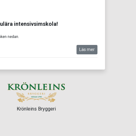
pulära intensivsimskola!
änken nedan.
Läs mer
Krönleins Bryggeri