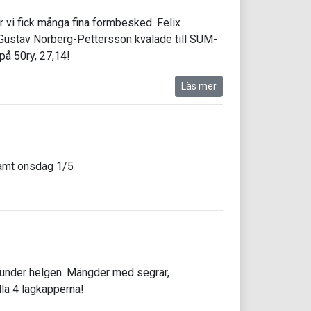
 vi fick många fina formbesked. Felix
Gustav Norberg-Pettersson kvalade till SUM-
på 50ry, 27,14!
Läs mer
samt onsdag 1/5
rg under helgen. Mängder med segrar,
lla 4 lagkapperna!