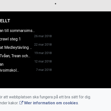
ELLT
n till sommarsims...
26 mar 2018
crawl steg 1
22 mar 2018
at Medleytävling ...
19 mar 2018
Tvåan, Trean och...
12 mar 2018
an
ivsimskol...
7 mar 2018
r att webbplatsen ska fungera på ett bra sätt för dig.
änder kakor.
Mer information om cookies
.