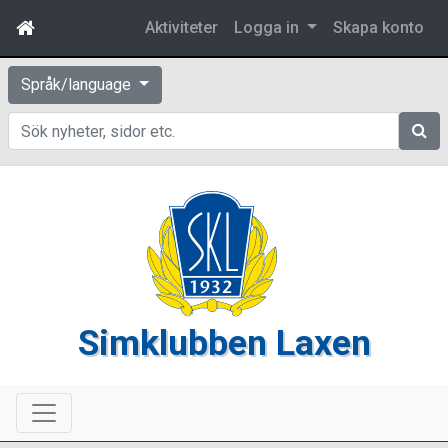
Aktiviteter
Logga in
Skapa konto
Språk/language
Sök
Simklubben Laxen