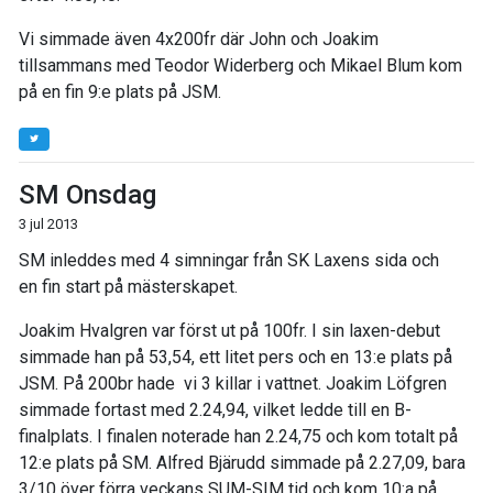
Vi simmade även 4x200fr där John och Joakim
tillsammans med Teodor Widerberg och Mikael Blum kom
på en fin 9:e plats på JSM.
SM Onsdag
3 jul 2013
SM inleddes med 4 simningar från SK Laxens sida och
en fin start på mästerskapet.
Joakim Hvalgren var först ut på 100fr. I sin laxen-debut
simmade han på 53,54, ett litet pers och en 13:e plats på
JSM. På 200br hade vi 3 killar i vattnet. Joakim Löfgren
simmade fortast med 2.24,94, vilket ledde till en B-
finalplats. I finalen noterade han 2.24,75 och kom totalt på
12:e plats på SM. Alfred Bjärudd simmade på 2.27,09, bara
3/10 över förra veckans SUM-SIM tid och kom 10:a på