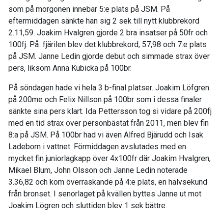
som på morgonen innebar 5:e plats på JSM. På
eftermiddagen sänkte han sig 2 sek till nytt klubbrekord
2.11,59. Joakim Hvalgren gjorde 2 bra insatser på 50fr och
100fj. På fjärilen blev det klubbrekord, 57,98 och 7:e plats
på JSM. Janne Ledin gjorde debut och simmade strax över
pers, liksom Anna Kubicka på 100br.
På söndagen hade vi hela 3 b-final platser. Joakim Löfgren
på 200me och Felix Nillson på 100br som i dessa finaler
sänkte sina pers klart. Ida Pettersson tog si vidare på 200fj
med en tid strax över personbästat från 2011, men blev fin
8:a på JSM. På 100br had vi även Alfred Bjärudd och Isak
Ladeborn i vattnet. Förmiddagen avslutades med en
mycket fin juniorlagkapp över 4x100fr där Joakim Hvalgren,
Mikael Blum, John Olsson och Janne Ledin noterade
3.36,82 och kom överraskande på 4:e plats, en halvsekund
från bronset. I senorlaget på kvällen byttes Janne ut mot
Joakim Lögren och sluttiden blev 1 sek bättre.