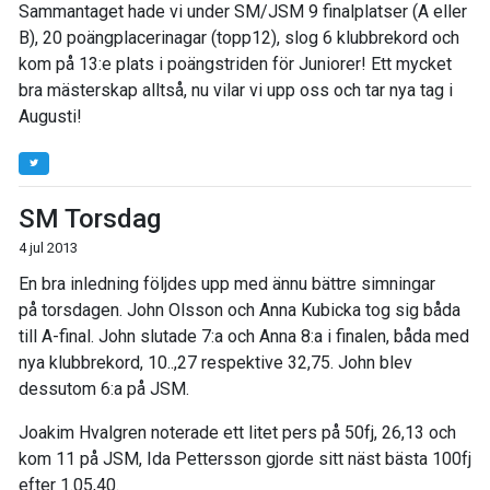
Sammantaget hade vi under SM/JSM 9 finalplatser (A eller
B), 20 poängplacerinagar (topp12), slog 6 klubbrekord och
kom på 13:e plats i poängstriden för Juniorer! Ett mycket
bra mästerskap alltså, nu vilar vi upp oss och tar nya tag i
Augusti!
SM Torsdag
4 jul 2013
En bra inledning följdes upp med ännu bättre simningar
på torsdagen. John Olsson och Anna Kubicka tog sig båda
till A-final. John slutade 7:a och Anna 8:a i finalen, båda med
nya klubbrekord, 10..,27 respektive 32,75. John blev
dessutom 6:a på JSM.
Joakim Hvalgren noterade ett litet pers på 50fj, 26,13 och
kom 11 på JSM, Ida Pettersson gjorde sitt näst bästa 100fj
efter 1.05,40.