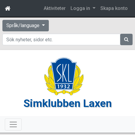
Aktiviteter
Logga in
Skapa konto
Språk/language
Sök
Simklubben Laxen