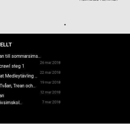
ELLT
n till sommarsims...
26 mar 2018
crawl steg 1
22 mar 2018
at Medleytävling ...
19 mar 2018
Tvåan, Trean och...
12 mar 2018
an
ivsimskol...
7 mar 2018