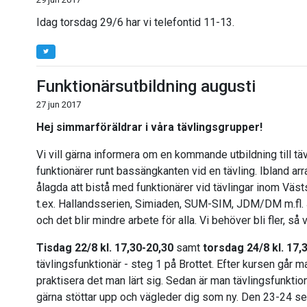
Idag torsdag 29/6 har vi telefontid 11-13.
Funktionärsutbildning augusti
27 jun 2017
Hej simmarföräldrar i våra tävlingsgrupper!
Vi vill gärna informera om en kommande utbildning till t
funktionärer runt bassängkanten vid en tävling. Ibland arra
ålagda att bistå med funktionärer vid tävlingar inom Väs
t.ex. Hallandsserien, Simiaden, SUM-SIM, JDM/DM m.fl. Ju 
och det blir mindre arbete för alla. Vi behöver bli fler, så 
Tisdag 22/8 kl. 17,30-20,30
samt
torsdag 24/8 kl. 17,
tävlingsfunktionär - steg 1 på Brottet. Efter kursen går m
praktisera det man lärt sig. Sedan är man tävlingsfunkti
gärna stöttar upp och vägleder dig som ny. Den 23-24 s