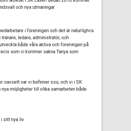
h som arbetat i SK Laxen sedan 2010 kommer
undsvall och nya utmaningar.
medarbetare i föreningen och det är naturligtvis
ränare, ledare, administratör, och
h utveckla både våra aktiva och föreningen på
 precis som vi kommer sakna Tanya som
r oavsett var vi befinner oss, och vi i SK
nya möjligheter till olika samarbeten både
sitt nya liv.