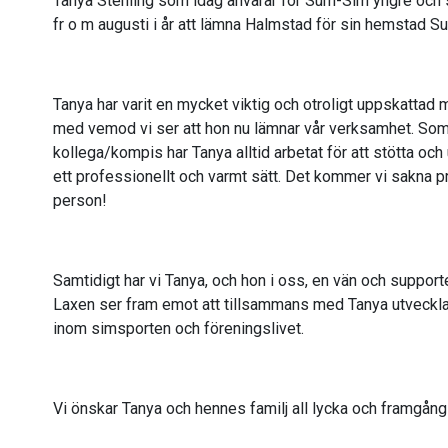
Tanya Stenling som idag anvarar för Sum-Sim yngre oc
fr o m augusti i år att lämna Halmstad för sin hemstad S
Tanya har varit en mycket viktig och otroligt uppskattad 
med vemod vi ser att hon nu lämnar vår verksamhet. Som t
kollega/kompis har Tanya alltid arbetat för att stötta oc
ett professionellt och varmt sätt. Det kommer vi sakna
person!
Samtidigt har vi Tanya, och hon i oss, en vän och supporte
Laxen ser fram emot att tillsammans med Tanya utveckla 
inom simsporten och föreningslivet.
Vi önskar Tanya och hennes familj all lycka och framgång i 