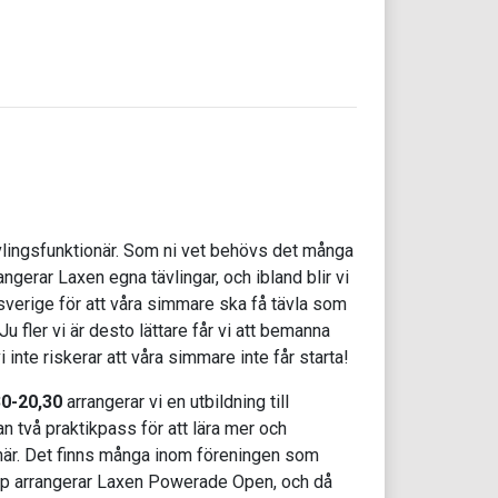
ävlingsfunktionär. Som ni vet behövs det många
ngerar Laxen egna tävlingar, och ibland blir vi
tsverige för att våra simmare ska få tävla som
fler vi är desto lättare får vi att bemanna
vi inte riskerar att våra simmare inte får starta!
30-20,30
arrangerar vi en utbildning till
an två praktikpass för att lära mer och
onär. Det finns många inom föreningen som
ep arrangerar Laxen Powerade Open, och då