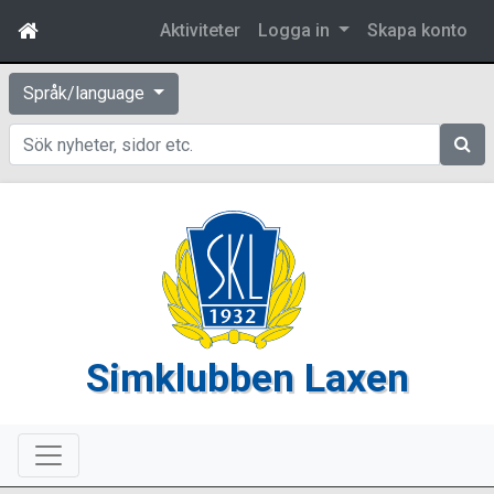
Aktiviteter
Logga in
Skapa konto
Språk/language
Sök
Simklubben Laxen