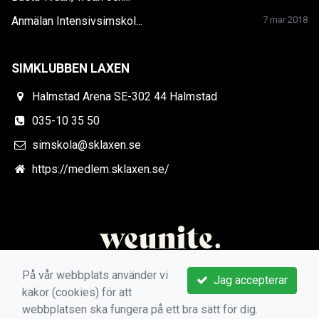
Anmälan Intensivsimskol...
7 mar 2018
SIMKLUBBEN LAXEN
Halmstad Arena SE-302 44 Halmstad
035-10 35 50
simskola@sklaxen.se
https://medlem.sklaxen.se/
På vår webbplats använder vi
Jag accepterar
kakor (cookies) för att
webbplatsen ska fungera på ett bra sätt för dig.