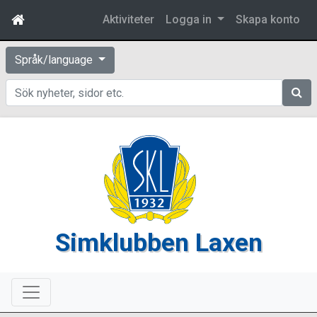
Aktiviteter
Logga in
Skapa konto
Språk/language
Sök
Simklubben Laxen