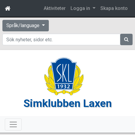
Aktiviteter
Logga in
Skapa konto
Språk/language
Sök
Simklubben Laxen