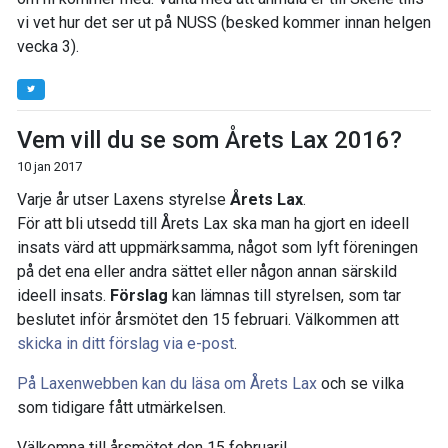
vi vet hur det ser ut på NUSS (besked kommer innan helgen
vecka 3).
Vem vill du se som Årets Lax 2016?
10 jan 2017
Varje år utser Laxens styrelse
Årets Lax
.
För att bli utsedd till Årets Lax
ska man ha gjort en ideell
insats värd att uppmärksamma, något som lyft föreningen
på det ena eller andra sättet eller någon annan särskild
ideell insats.
Förslag
kan lämnas till styrelsen, som tar
beslutet inför årsmötet den 15 februari. Välkommen att
skicka in ditt förslag via e-post
.
På Laxenwebben kan du läsa om Årets Lax
och se vilka
som tidigare fått utmärkelsen.
Välkomna till årsmötet den 15 februari!