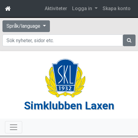
Aktiviteter
Logga in
Skapa konto
Språk/language
Sök
Simklubben Laxen